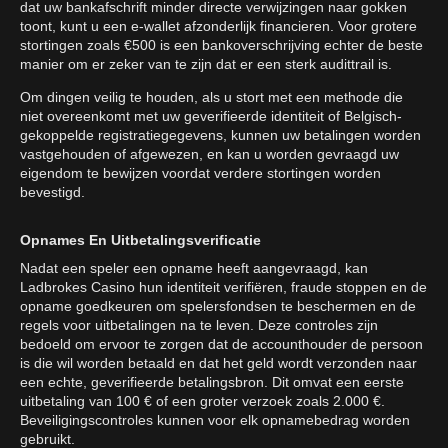
dat uw bankafschrift minder directe verwijzingen naar gokken
toont, kunt u een e-wallet afzonderlijk financieren. Voor grotere
stortingen zoals €500 is een bankoverschrijving echter de beste
manier om er zeker van te zijn dat er een sterk audittrail is.
Om dingen veilig te houden, als u stort met een methode die
niet overeenkomt met uw geverifieerde identiteit of Belgisch-
gekoppelde registratiegegevens, kunnen uw betalingen worden
vastgehouden of afgewezen, en kan u worden gevraagd uw
eigendom te bewijzen voordat verdere stortingen worden
bevestigd.
Opnames En Uitbetalingsverificatie
Nadat een speler een opname heeft aangevraagd, kan
Ladbrokes Casino hun identiteit verifiëren, fraude stoppen en de
opname goedkeuren om spelersfondsen te beschermen en de
regels voor uitbetalingen na te leven. Deze controles zijn
bedoeld om ervoor te zorgen dat de accounthouder de persoon
is die wil worden betaald en dat het geld wordt verzonden naar
een echte, geverifieerde betalingsbron. Dit omvat een eerste
uitbetaling van 100 € of een groter verzoek zoals 2.000 €.
Beveiligingscontroles kunnen voor elk opnamebedrag worden
gebruikt.