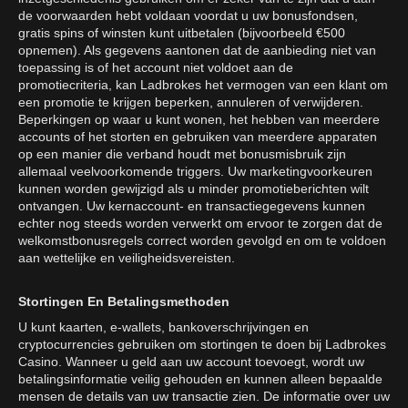
de voorwaarden hebt voldaan voordat u uw bonusfondsen,
gratis spins of winsten kunt uitbetalen (bijvoorbeeld €500
opnemen). Als gegevens aantonen dat de aanbieding niet van
toepassing is of het account niet voldoet aan de
promotiecriteria, kan Ladbrokes het vermogen van een klant om
een promotie te krijgen beperken, annuleren of verwijderen.
Beperkingen op waar u kunt wonen, het hebben van meerdere
accounts of het storten en gebruiken van meerdere apparaten
op een manier die verband houdt met bonusmisbruik zijn
allemaal veelvoorkomende triggers. Uw marketingvoorkeuren
kunnen worden gewijzigd als u minder promotieberichten wilt
ontvangen. Uw kernaccount- en transactiegegevens kunnen
echter nog steeds worden verwerkt om ervoor te zorgen dat de
welkomstbonusregels correct worden gevolgd en om te voldoen
aan wettelijke en veiligheidsvereisten.
Stortingen En Betalingsmethoden
U kunt kaarten, e-wallets, bankoverschrijvingen en
cryptocurrencies gebruiken om stortingen te doen bij Ladbrokes
Casino. Wanneer u geld aan uw account toevoegt, wordt uw
betalingsinformatie veilig gehouden en kunnen alleen bepaalde
mensen de details van uw transactie zien. De informatie over uw