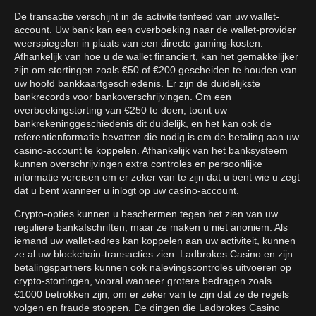
De transactie verschijnt in de activiteitenfeed van uw wallet-
account. Uw bank kan een overboeking naar de wallet-provider
weerspiegelen in plaats van een directe gaming-kosten.
Afhankelijk van hoe u de wallet financiert, kan het gemakkelijker
zijn om stortingen zoals €50 of €200 gescheiden te houden van
uw hoofd bankkaartgeschiedenis. Er zijn de duidelijkste
bankrecords voor bankoverschrijvingen. Om een
overboekingstorting van €250 te doen, toont uw
bankrekeninggeschiedenis dit duidelijk, en het kan ook de
referentienformatie bevatten die nodig is om de betaling aan uw
casino-account te koppelen. Afhankelijk van het banksysteem
kunnen overschrijvingen extra controles en persoonlijke
informatie vereisen om er zeker van te zijn dat u bent wie u zegt
dat u bent wanneer u inlogt op uw casino-account.
Crypto-opties kunnen u beschermen tegen het zien van uw
reguliere bankafschriften, maar ze maken u niet anoniem. Als
iemand uw wallet-adres kan koppelen aan uw activiteit, kunnen
ze al uw blockchain-transacties zien. Ladbrokes Casino en zijn
betalingspartners kunnen ook nalevingscontroles uitvoeren op
crypto-stortingen, vooral wanneer grotere bedragen zoals
€1000 betrokken zijn, om er zeker van te zijn dat ze de regels
volgen en fraude stoppen. De dingen die Ladbrokes Casino