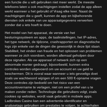
een functie die u wilt gebruiken niet meer werkt. De meeste
telefoons laten u ook machtigingen instellen zodat de app alleen
werkt wanneer u het gebruikt of Vraag elke keer. Naast de
machtigingen die u geeft, kunnen de app en bijbehorende
diensten ook enkele van uw apparaatgegevens verwerken
zonder dat u iets hoeft te doen.
Het model van het apparaat, de versie van het
besturingssysteem en apps, de taalinstellingen, het IP-adres,
het type netwerk, de tijdzone, crashrapporten en diagnostische
logs zijn enkele van de dingen die gewoonlijk in deze lijst staan.
Stabiliteit, het vinden van fraude en het oplossen van problemen
wanneer ze zich voordoen, worden allemaal geholpen door
deze signalen. Als uw apparaat of netwerk zich op een
abnormale manier gedraagt, bijvoorbeeld, kunnen extra
controles worden uitgevoerd om uw account en uw geld te
beschermen. Dit is vooral waar wanneer u iets gevoeligs doet
zoals uw wachtwoord wijzigen of om een 500 €-opname vragen.
Deze controles zijn bedoeld om het risico van een
accountovername te verlagen, niet om een profiel van u te
maken zonder reden. Technologie die gebruikers volgt, zoals
cookies op websites, wordt vaak gebruikt in mobiele apps.
Ladbrokes Casino kan een advertentie-identificator en
analysetags gebruiken om prestaties te volgen, te achterhalen