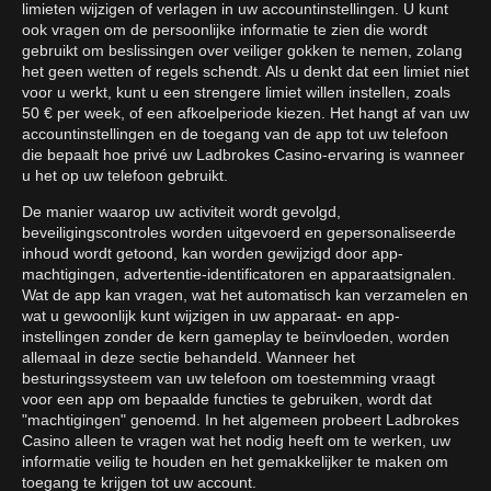
limieten wijzigen of verlagen in uw accountinstellingen. U kunt
ook vragen om de persoonlijke informatie te zien die wordt
gebruikt om beslissingen over veiliger gokken te nemen, zolang
het geen wetten of regels schendt. Als u denkt dat een limiet niet
voor u werkt, kunt u een strengere limiet willen instellen, zoals
50 € per week, of een afkoelperiode kiezen. Het hangt af van uw
accountinstellingen en de toegang van de app tot uw telefoon
die bepaalt hoe privé uw Ladbrokes Casino-ervaring is wanneer
u het op uw telefoon gebruikt.
De manier waarop uw activiteit wordt gevolgd,
beveiligingscontroles worden uitgevoerd en gepersonaliseerde
inhoud wordt getoond, kan worden gewijzigd door app-
machtigingen, advertentie-identificatoren en apparaatsignalen.
Wat de app kan vragen, wat het automatisch kan verzamelen en
wat u gewoonlijk kunt wijzigen in uw apparaat- en app-
instellingen zonder de kern gameplay te beïnvloeden, worden
allemaal in deze sectie behandeld. Wanneer het
besturingssysteem van uw telefoon om toestemming vraagt
voor een app om bepaalde functies te gebruiken, wordt dat
"machtigingen" genoemd. In het algemeen probeert Ladbrokes
Casino alleen te vragen wat het nodig heeft om te werken, uw
informatie veilig te houden en het gemakkelijker te maken om
toegang te krijgen tot uw account.