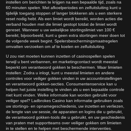
instellen om berichten te krijgen na een bepaalde tijd, zoals na
60 minuten spelen. Met afkoelperiodes en zelfuitsluiting kunt u
tijdelijk toegang stoppen of langer blokkeren als u een sterkere
reset nodig hebt. Als een limiet wordt bereikt, worden acties die
verband houden met die limiet gestopt totdat de limiet wordt
gereset. Wanneer u uw wekelijkse stortingslimiet van 100 €
bereikt, bijvoorbeeld, kunt u geen extra stortingen meer doen tot
de volgende week begint. Spelersbeschermingsmaatregelen
omvatten verzoeken om af te koelen en zelfuitsluiting.
U zou niet moeten kunnen inzetten of casinospellen spelen
terwijl u bent verbannen, en marketingcontact wordt meestal
beperkt om verantwoord gokken te beschermen. Waar limieten
instellen: Zodra u inlogt, kunt u meestal limieten en andere
controles voor veiliger gokken vinden in uw accountinstellingen
en verantwoord gokken-secties. Consumentenservice kan u
helpen het juiste instelling te vinden als u een bepaalde controle
niet kunt vinden. Welke informatie kan worden gebruikt voor
veiliger spel? Ladbrokes Casino kan informatie gebruiken zoals
uw stortings- en opnamegeschiedenis, uw inzetten en verliezen,
de lengte van uw sessie, de apparaten en logins die u gebruikt,
de verantwoord gokken-tools die u gebruikt, en uw geschiedenis
van praten met supportteams over veiliger gokken om limieten
in te stellen en te helpen met beschermende interventies.