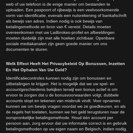
web of uw telefoon is de enige manier om bestanden te
uploaden. Een paspoort of rijbewijs is een veelvoorkomende
vorm van identificatie, evenals een nutsrekening of bankafschrift
als bewijs van adres. Indien nodig is ook bewijs van
betalingsmethode en bron van € vereist. Details moeten
overeenkomen met uw Ladbrokes-profiel en afbeeldingen
moeten duidelijk zijn met alle hoeken zichtbaar. Openbare
sociale mediakanalen zijn geen goede manier om ons
documenten te sturen.
Welk Effect Heeft Het Privacybeleid Op Bonussen, Inzetten
En Het Ophalen Van Uw Geld?
Identificatiecontroles kunnen nodig zijn om bonussen en
uitbetalingen te krijgen. Het is mogelijk dat we uw spel- en
accountgeschiedenis bekijken terwijl een bonus actief is om
ervoor te zorgen dat u de bonusvoorwaarden volgt, dubbele
accounts stopt en tekenen van misbruik vindt. Voor opnames
kunnen we om bewijs vragen voordat we ze goedkeuren, en als
de regels het toelaten, kunnen we het geld terugsturen naar de
oorspronkelijke betalingsmethode. Houd één account per
persoon aan, zorg ervoor dat uw informatie correct is en gebruik
betalingsmethoden op uw eigen naam en Belgisch, indien nodig,