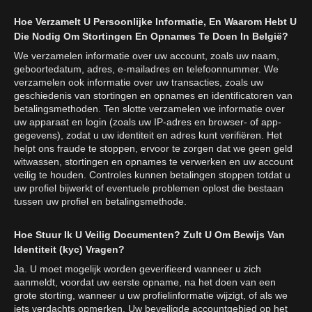
Hoe Verzamelt U Persoonlijke Informatie, En Waarom Hebt U
Die Nodig Om Stortingen En Opnames Te Doen In België?
We verzamelen informatie over uw account, zoals uw naam,
geboortedatum, adres, e-mailadres en telefoonnummer. We
verzamelen ook informatie over uw transacties, zoals uw
geschiedenis van stortingen en opnames en identificatoren van
betalingsmethoden. Ten slotte verzamelen we informatie over
uw apparaat en login (zoals uw IP-adres en browser- of app-
gegevens), zodat u uw identiteit en adres kunt verifiëren. Het
helpt ons fraude te stoppen, ervoor te zorgen dat we geen geld
witwassen, stortingen en opnames te verwerken en uw account
veilig te houden. Controles kunnen betalingen stoppen totdat u
uw profiel bijwerkt of eventuele problemen oplost die bestaan
tussen uw profiel en betalingsmethode.
Hoe Stuur Ik U Veilig Documenten? Zult U Om Bewijs Van
Identiteit (kyc) Vragen?
Ja. U moet mogelijk worden geverifieerd wanneer u zich
aanmeldt, voordat uw eerste opname, na het doen van een
grote storting, wanneer u uw profielinformatie wijzigt, of als we
iets verdachts opmerken. Uw beveiligde accountgebied op het