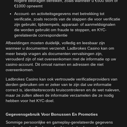
hogere bedragen bereiken, zoals wanneer u €500 stort of
€1000 opneemt
Account- en activiteitsgegevens met betrekking tot
verificatie, zoals records van de stappen die voor verificatie
zijn gebruikt, tijdstempels, apparaat- of aanmeldsignalen
die worden gebruikt om fraude te stoppen, en KYC-
gerelateerde correspondentie
Afbeeldingen moeten duidelijk, volledig en leesbaar zijn
wanneer u documenten verzendt. Ladbrokes Casino kan om
meer bewijs vragen als documenten vervalsingen zijn,
verouderd zijn of niet overeenkomen met de informatie op uw
casino-account. Dit omvat namen en adressen die niet
overeenkomen.
Ladbrokes Casino kan ook vertrouwde verificatieproviders van
derden gebruiken om er zeker van te zijn dat uw informatie
correct is, identiteitsrecords kruiscontroleren en de wet naleven,
maar ze zullen alleen de informatie verzamelen die ze nodig
hebben voor het KYC-doel.
Gegevensgebruik Voor Bonussen En Promoties
Sommige persoonlijke en gameplay-gerelateerde gegevens