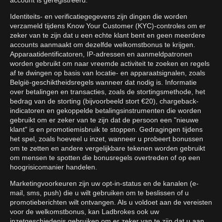
account is geregistreerd.
Identiteits- en verificatiegegevens zijn dingen die worden
verzameld tijdens Know Your Customer (KYC)-controles om er
zeker van te zijn dat u een echte klant bent en geen meerdere
accounts aanmaakt om dezelfde welkomstbonus te krijgen.
Apparaatidentificatoren, IP-adressen en aanmeldpatronen
worden gebruikt om naar vreemde activiteit te zoeken en regels
af te dwingen op basis van locatie- en apparaatsignalen, zoals
België-geschiktheidsregels wanneer dat nodig is. Informatie
over betalingen en transacties, zoals de stortingsmethode, het
bedrag van de storting (bijvoorbeeld stort €20), chargeback-
indicatoren en gekoppelde betalingsinstrumenten die worden
gebruikt om er zeker van te zijn dat de persoon een "nieuwe
klant" is en promotiemisbruik te stoppen. Gedragingen tijdens
het spel, zoals hoeveel u inzet, wanneer u probeert bonussen
om te zetten en andere vergelijkbare tekenen worden gebruikt
om mensen te spotten die bonusregels overtreden of op een
hoogrisicomanier handelen.
Marketingvoorkeuren zijn uw opt-in-status en de kanalen (e-
mail, sms, push) die u wilt gebruiken om te beslissen of u
promotieberichten wilt ontvangen. Als u voldoet aan de vereisten
voor de welkomstbonus, kan Ladbrokes ook uw
inzetgeschiedenis gebruiken om er zeker van te zijn dat u aan