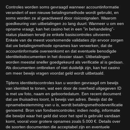
Controles worden soms gevraagd wanneer accountinformatie
verandert of een nieuwe betalingsmethode wordt gebruikt, en
soms worden ze al geactiveerd door risicosignalen. Waarom
goedkeuring van uitbetalingen zo lang duurt: Wanneer u om een
opname vraagt, kan het casino het in een "in behandeling"-
status plaatsen terwijl ze enkele basiscontroles uitvoeren.
Enkele van de meest voorkomende validaties zijn ervoor zorgen
dat uw betalingsmethode opnames kan verwerken, dat de
accountinformatie overeenkomt en dat eventuele benodigde
identiteitsdocumenten in het dossier staan. Uitbetalingen
worden meestal sneller goedgekeurd als verificatie al is gedaan.
Als documenten ontbreken of niet duidelijk zijn, kan het casino
om meer bewijs vragen voordat geld wordt uitbetaald.
Tijdens identiteitscontroles kan u worden gevraagd om bewijs
van identiteit te tonen, wat een door de overheid uitgegeven ID
is met uw foto, naam en geboortedatum. Een recent document
dat uw thuisadres toont, is bewijs van adres. Bewijs dat de
opnamebestemming van u is, wordt betalingsmethodeverificatie
genoemd. Bron van fondsencontroles: indien nodig, informatie
die bewijst waar het geld dat voor het spel is gebruikt vandaan
komt, vooral voor grotere opnames zoals 5.000 €. Details over
de soorten documenten die acceptabel zijn en eventuele