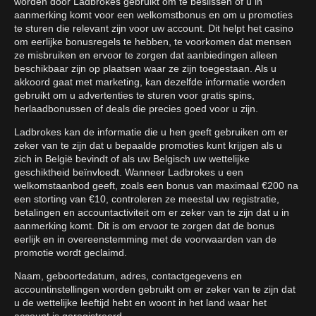
worden door Ladbrokes gebruikt om te beslissen of u in
aanmerking komt voor een welkomstbonus en om u promoties
te sturen die relevant zijn voor uw account. Dit helpt het casino
om eerlijke bonusregels te hebben, te voorkomen dat mensen
ze misbruiken en ervoor te zorgen dat aanbiedingen alleen
beschikbaar zijn op plaatsen waar ze zijn toegestaan. Als u
akkoord gaat met marketing, kan dezelfde informatie worden
gebruikt om u advertenties te sturen voor gratis spins,
herlaadbonussen of deals die precies goed voor u zijn.
Ladbrokes kan de informatie die u hen geeft gebruiken om er
zeker van te zijn dat u bepaalde promoties kunt krijgen als u
zich in België bevindt of als uw Belgisch uw wettelijke
geschiktheid beïnvloedt. Wanneer Ladbrokes u een
welkomstaanbod geeft, zoals een bonus van maximaal €200 na
een storting van €10, controleren ze meestal uw registratie,
betalingen en accountactiviteit om er zeker van te zijn dat u in
aanmerking komt. Dit is om ervoor te zorgen dat de bonus
eerlijk en in overeenstemming met de voorwaarden van de
promotie wordt geclaimd.
Naam, geboortedatum, adres, contactgegevens en
accountinstellingen worden gebruikt om er zeker van te zijn dat
u de wettelijke leeftijd hebt en woont in het land waar het