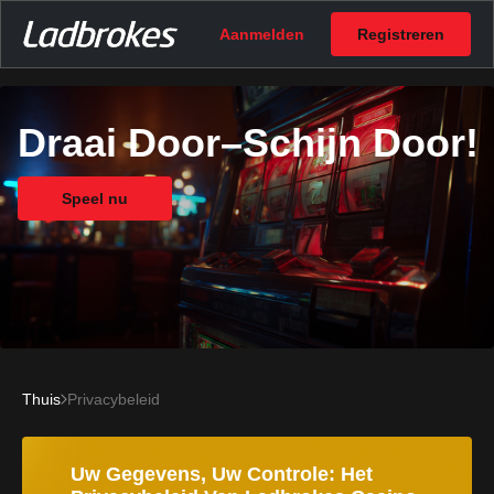
Aanmelden
Registreren
Draai Door–Schijn Door!
Speel nu
Thuis
Privacybeleid
Uw Gegevens, Uw Controle: Het