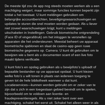
De meeste tijd zou de app nog steeds moeten werken als u een
machtiging weigert, maar sommige functies kunnen beperkt zijn
totdat u het toestaat. U kunt meldingen gebruiken om
belangrijke accountberichten, beveiligingswaarschuwingen en
updates te sturen die snel moeten worden gedaan. Als u liever
niet zoveel waarschuwingen krijgt, kunt u meldingen
uitschakelen in Instellingen. Gebruik biometrische ontgrendeling
(Face ID of vingerafdruk) om het inloggen te versnellen op
apparaten die het ondersteunen. Meestal beheert uw apparaat
biometrische sjablonen en slaat de casino-app geen ruwe
biometrische gegevens op. Camera: U kunt dit gebruiken om te
bewijzen wie u bent als u documenten scant of een live foto
maakt tijdens verificatie.
U kunt foto's en opslag gebruiken als u bewijsfoto's uploadt of
bepaalde bestanden op uw apparaat opslaat. U kunt kiezen
welke foto's u wilt tonen in plaats van iedereen toegang te
geven tot de hele bibliotheek wanneer u dat kunt.
Locatieservices—kunnen worden gebruikt om er zeker van te
zijn dat u zich in een toegestaan gebied bevindt om te spelen,
bijvoorbeeld om te voldoen aan licentie- en
fraudepreventieregels. Als u niet zeker bent over een
machtiging, schakel het eerst uit. Schakel het alleen weer in als