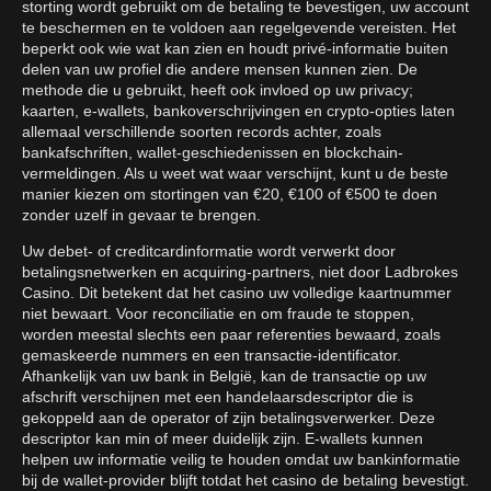
storting wordt gebruikt om de betaling te bevestigen, uw account
te beschermen en te voldoen aan regelgevende vereisten. Het
beperkt ook wie wat kan zien en houdt privé-informatie buiten
delen van uw profiel die andere mensen kunnen zien. De
methode die u gebruikt, heeft ook invloed op uw privacy;
kaarten, e-wallets, bankoverschrijvingen en crypto-opties laten
allemaal verschillende soorten records achter, zoals
bankafschriften, wallet-geschiedenissen en blockchain-
vermeldingen. Als u weet wat waar verschijnt, kunt u de beste
manier kiezen om stortingen van €20, €100 of €500 te doen
zonder uzelf in gevaar te brengen.
Uw debet- of creditcardinformatie wordt verwerkt door
betalingsnetwerken en acquiring-partners, niet door Ladbrokes
Casino. Dit betekent dat het casino uw volledige kaartnummer
niet bewaart. Voor reconciliatie en om fraude te stoppen,
worden meestal slechts een paar referenties bewaard, zoals
gemaskeerde nummers en een transactie-identificator.
Afhankelijk van uw bank in België, kan de transactie op uw
afschrift verschijnen met een handelaarsdescriptor die is
gekoppeld aan de operator of zijn betalingsverwerker. Deze
descriptor kan min of meer duidelijk zijn. E-wallets kunnen
helpen uw informatie veilig te houden omdat uw bankinformatie
bij de wallet-provider blijft totdat het casino de betaling bevestigt.