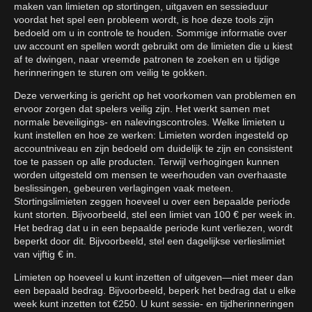
maken van limieten op stortingen, uitgaven en sessieduur
voordat het spel een probleem wordt, is hoe deze tools zijn
bedoeld om u in controle te houden. Sommige informatie over
uw account en spellen wordt gebruikt om de limieten die u kiest
af te dwingen, naar vreemde patronen te zoeken en u tijdige
herinneringen te sturen om veilig te gokken.
Deze verwerking is gericht op het voorkomen van problemen en
ervoor zorgen dat spelers veilig zijn. Het werkt samen met
normale beveiligings- en nalevingscontroles. Welke limieten u
kunt instellen en hoe ze werken: Limieten worden ingesteld op
accountniveau en zijn bedoeld om duidelijk te zijn en consistent
toe te passen op alle producten. Terwijl verhogingen kunnen
worden uitgesteld om mensen te weerhouden van overhaaste
beslissingen, gebeuren verlagingen vaak meteen.
Stortingslimieten zeggen hoeveel u over een bepaalde periode
kunt storten. Bijvoorbeeld, stel een limiet van 100 € per week in.
Het bedrag dat u in een bepaalde periode kunt verliezen, wordt
beperkt door dit. Bijvoorbeeld, stel een dagelijkse verlieslimiet
van vijftig € in.
Limieten op hoeveel u kunt inzetten of uitgeven—niet meer dan
een bepaald bedrag. Bijvoorbeeld, beperk het bedrag dat u elke
week kunt inzetten tot €250. U kunt sessie- en tijdherinneringen