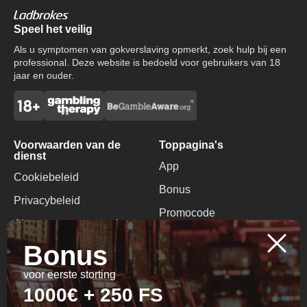
Speel het veilig
Als u symptomen van gokverslaving opmerkt, zoek hulp bij een
professional. Deze website is bedoeld voor gebruikers van 18
jaar en ouder.
Voorwaarden van de
Toppagina's
dienst
App
Cookiebeleid
Bonus
Privacybeleid
Promocode
Algemene voorwaarden
Geen Storting Bonus
Bonus
Verantwoord gokken
voor eerste storting
Contacten
1000€ + 250 FS
+357 95918234