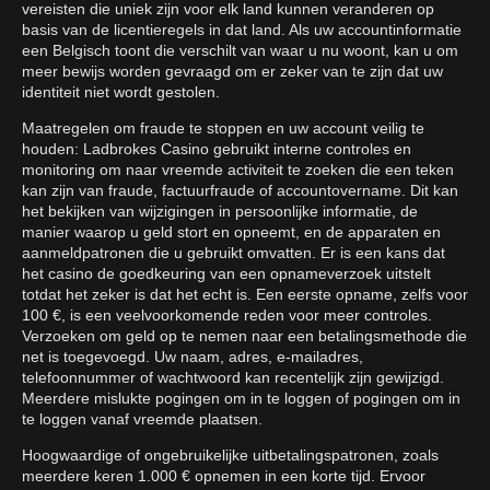
vereisten die uniek zijn voor elk land kunnen veranderen op
basis van de licentieregels in dat land. Als uw accountinformatie
een Belgisch toont die verschilt van waar u nu woont, kan u om
meer bewijs worden gevraagd om er zeker van te zijn dat uw
identiteit niet wordt gestolen.
Maatregelen om fraude te stoppen en uw account veilig te
houden: Ladbrokes Casino gebruikt interne controles en
monitoring om naar vreemde activiteit te zoeken die een teken
kan zijn van fraude, factuurfraude of accountovername. Dit kan
het bekijken van wijzigingen in persoonlijke informatie, de
manier waarop u geld stort en opneemt, en de apparaten en
aanmeldpatronen die u gebruikt omvatten. Er is een kans dat
het casino de goedkeuring van een opnameverzoek uitstelt
totdat het zeker is dat het echt is. Een eerste opname, zelfs voor
100 €, is een veelvoorkomende reden voor meer controles.
Verzoeken om geld op te nemen naar een betalingsmethode die
net is toegevoegd. Uw naam, adres, e-mailadres,
telefoonnummer of wachtwoord kan recentelijk zijn gewijzigd.
Meerdere mislukte pogingen om in te loggen of pogingen om in
te loggen vanaf vreemde plaatsen.
Hoogwaardige of ongebruikelijke uitbetalingspatronen, zoals
meerdere keren 1.000 € opnemen in een korte tijd. Ervoor