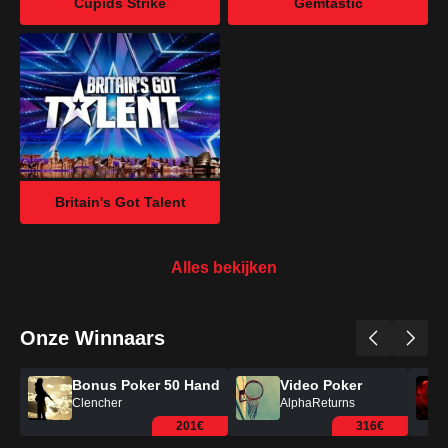
Cupids Strike
Gemtastic
Britain's Got Talent
Alles bekijken
Onze Winnaars
Bonus Poker 50 Hand
Video Poker
Clencher
AlphaReturns
201€
316€