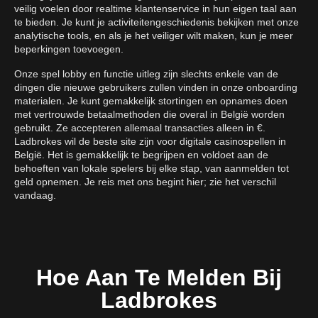
veilig voelen door realtime klantenservice in hun eigen taal aan
te bieden. Je kunt je activiteitengeschiedenis bekijken met onze
analytische tools, en als je het veiliger wilt maken, kun je meer
beperkingen toevoegen.
Onze spel lobby en functie uitleg zijn slechts enkele van de
dingen die nieuwe gebruikers zullen vinden in onze onboarding
materialen. Je kunt gemakkelijk stortingen en opnames doen
met vertrouwde betaalmethoden die overal in België worden
gebruikt. Ze accepteren allemaal transacties alleen in €.
Ladbrokes wil de beste site zijn voor digitale casinospellen in
België. Het is gemakkelijk te begrijpen en voldoet aan de
behoeften van lokale spelers bij elke stap, van aanmelden tot
geld opnemen. Je reis met ons begint hier; zie het verschil
vandaag.
Hoe Aan Te Melden Bij
Ladbrokes