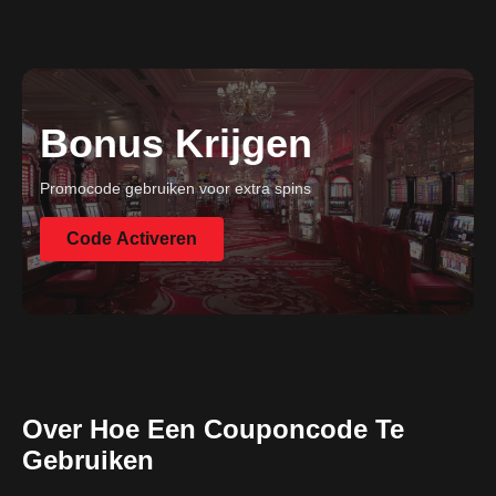
Bonus Krijgen
Promocode gebruiken voor extra spins
Code Activeren
Over Hoe Een Couponcode Te
Gebruiken