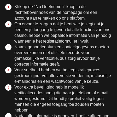
Klik op de "Nu Deelnemen" knop in de
rechterbovenhoek van de homepage om een
account aan te maken op ons platform.
Om ervoor te zorgen dat je bent wie je zegt dat je
bent en je toegang te geven tot alle functies van ons
casino, hebben we bepaalde informatie van je nodig
wanneer je het registratieformulier invult.
Naam, geboortedatum en contactgegevens moeten
overeenkomen met officiële records voor
gemakkelijke verificatie, dus zorg ervoor dat je
correcte informatie geeft.
Voor snelheid hebben we het registratieproces
gestroomlijnd. Vul alle vereiste velden in, inclusief je
e-mailadres en een wachtwoord van je keuze.
Voor extra beveiliging heb je mogelijk
verificatiecodes nodig die naar je telefoon of e-mail
worden gestuurd. Dit houdt je profiel veilig tegen
mensen die er geen toegang toe zouden moeten
hebben.
Nadat alle informatie is gegeven, hoef je alleen nog