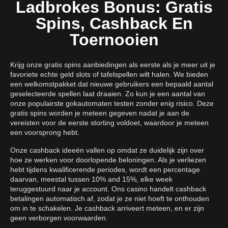
Ladbrokes Bonus: Gratis
Spins, Cashback En
Toernooien
Krijg onze gratis spins aanbiedingen als eerste als je meer uit je
favoriete echte geld slots of tafelspellen wilt halen. We bieden
een welkomstpakket dat nieuwe gebruikers een bepaald aantal
geselecteerde spellen laat draaien. Zo kun je een aantal van
onze populairste gokautomaten testen zonder enig risico. Deze
gratis spins worden je meteen gegeven nadat je aan de
vereisten voor de eerste storting voldoet, waardoor je meteen
een voorsprong hebt.
Onze cashback ideeën vallen op omdat ze duidelijk zijn over
hoe ze werken voor doorlopende beloningen. Als je verliezen
hebt tijdens kwalificerende periodes, wordt een percentage
daarvan, meestal tussen 10% and 15%, elke week
teruggestuurd naar je account. Ons casino handelt cashback
betalingen automatisch af, zodat je ze niet hoeft te onthouden
om in te schakelen. Je cashback arriveert meteen, en er zijn
geen verborgen voorwaarden.