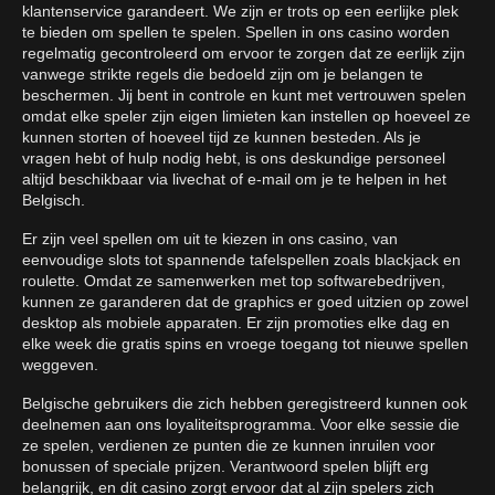
klantenservice garandeert. We zijn er trots op een eerlijke plek
te bieden om spellen te spelen. Spellen in ons casino worden
regelmatig gecontroleerd om ervoor te zorgen dat ze eerlijk zijn
vanwege strikte regels die bedoeld zijn om je belangen te
beschermen. Jij bent in controle en kunt met vertrouwen spelen
omdat elke speler zijn eigen limieten kan instellen op hoeveel ze
kunnen storten of hoeveel tijd ze kunnen besteden. Als je
vragen hebt of hulp nodig hebt, is ons deskundige personeel
altijd beschikbaar via livechat of e-mail om je te helpen in het
Belgisch.
Er zijn veel spellen om uit te kiezen in ons casino, van
eenvoudige slots tot spannende tafelspellen zoals blackjack en
roulette. Omdat ze samenwerken met top softwarebedrijven,
kunnen ze garanderen dat de graphics er goed uitzien op zowel
desktop als mobiele apparaten. Er zijn promoties elke dag en
elke week die gratis spins en vroege toegang tot nieuwe spellen
weggeven.
Belgische gebruikers die zich hebben geregistreerd kunnen ook
deelnemen aan ons loyaliteitsprogramma. Voor elke sessie die
ze spelen, verdienen ze punten die ze kunnen inruilen voor
bonussen of speciale prijzen. Verantwoord spelen blijft erg
belangrijk, en dit casino zorgt ervoor dat al zijn spelers zich