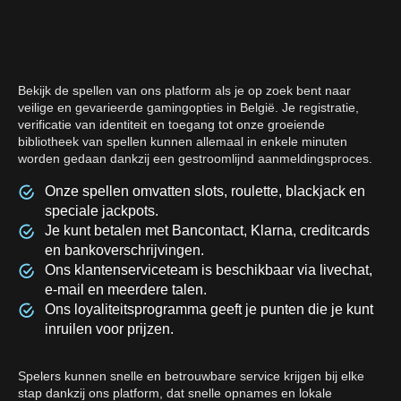
Bekijk de spellen van ons platform als je op zoek bent naar
veilige en gevarieerde gamingopties in België. Je registratie,
verificatie van identiteit en toegang tot onze groeiende
bibliotheek van spellen kunnen allemaal in enkele minuten
worden gedaan dankzij een gestroomlijnd aanmeldingsproces.
Onze spellen omvatten slots, roulette, blackjack en
speciale jackpots.
Je kunt betalen met Bancontact, Klarna, creditcards
en bankoverschrijvingen.
Ons klantenserviceteam is beschikbaar via livechat,
e-mail en meerdere talen.
Ons loyaliteitsprogramma geeft je punten die je kunt
inruilen voor prijzen.
Spelers kunnen snelle en betrouwbare service krijgen bij elke
stap dankzij ons platform, dat snelle opnames en lokale