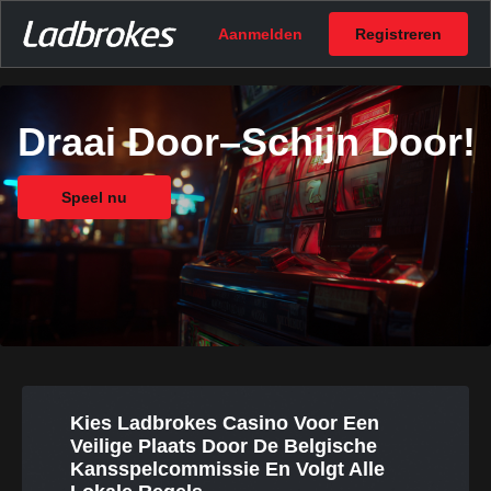
Aanmelden
Registreren
Draai Door–Schijn Door!
Speel nu
Kies Ladbrokes Casino Voor Een
Veilige Plaats Door De Belgische
Kansspelcommissie En Volgt Alle