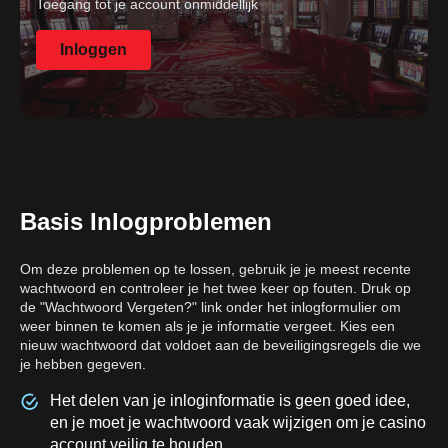
Toegang tot je account onmiddellijk
Inloggen
Basis Inlogproblemen
Om deze problemen op te lossen, gebruik je je meest recente
wachtwoord en controleer je het twee keer op fouten. Druk op
de "Wachtwoord Vergeten?" link onder het inlogformulier om
weer binnen te komen als je je informatie vergeet. Kies een
nieuw wachtwoord dat voldoet aan de beveiligingsregels die we
je hebben gegeven.
Het delen van je inloginformatie is geen goed idee,
en je moet je wachtwoord vaak wijzigen om je casino
account veilig te houden.