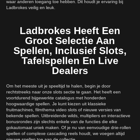
waar anderen toegang toe hebben. Dit houdt je ervaring bij
Ladbrokes veilig en leuk.
Ladbrokes Heeft Een
Groot Selectie Aan
Spellen, Inclusief Slots,
Tafelspellen En Live
Dealers
Om het meeste uit je speeltijd te halen, begin je door
rechtstreeks naar onze slots sectie te gaan. Het heeft een
voortdurend bijgewerkte catalogus met honderden
hoogwaardige spellen. Je kunt kiezen uit klassieke
fruitmachines, filmthema video slots of nieuwe versies van
bekende spellen. Uitbreidende wilds, multipliers en interactieve
bonusrondes zijn slechts enkele van de functies die elke
gokautomaat uniek maken. Of je nu van eenvoudige drie-rollen
spellen of complexe cascading reels houdt, we voegen altijd
nieuwe spellen toe aan de collectie.