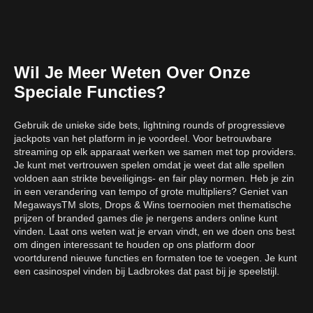
Wil Je Meer Weten Over Onze
Speciale Functies?
Gebruik de unieke side bets, lightning rounds of progressieve
jackpots van het platform in je voordeel. Voor betrouwbare
streaming op elk apparaat werken we samen met top providers.
Je kunt met vertrouwen spelen omdat je weet dat alle spellen
voldoen aan strikte beveiligings- en fair play normen. Heb je zin
in een verandering van tempo of grote multipliers? Geniet van
MegawaysTM slots, Drops & Wins toernooien met thematische
prijzen of branded games die je nergens anders online kunt
vinden. Laat ons weten wat je ervan vindt, en we doen ons best
om dingen interessant te houden op ons platform door
voortdurend nieuwe functies en formaten toe te voegen. Je kunt
een casinospel vinden bij Ladbrokes dat past bij je speelstijl.