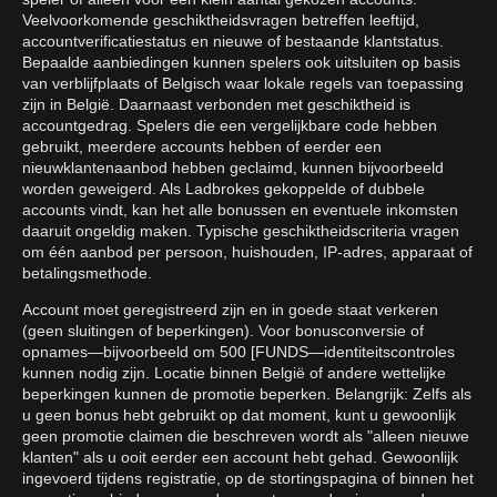
Veelvoorkomende geschiktheidsvragen betreffen leeftijd,
accountverificatiestatus en nieuwe of bestaande klantstatus.
Bepaalde aanbiedingen kunnen spelers ook uitsluiten op basis
van verblijfplaats of Belgisch waar lokale regels van toepassing
zijn in België. Daarnaast verbonden met geschiktheid is
accountgedrag. Spelers die een vergelijkbare code hebben
gebruikt, meerdere accounts hebben of eerder een
nieuwklantenaanbod hebben geclaimd, kunnen bijvoorbeeld
worden geweigerd. Als Ladbrokes gekoppelde of dubbele
accounts vindt, kan het alle bonussen en eventuele inkomsten
daaruit ongeldig maken. Typische geschiktheidscriteria vragen
om één aanbod per persoon, huishouden, IP-adres, apparaat of
betalingsmethode.
Account moet geregistreerd zijn en in goede staat verkeren
(geen sluitingen of beperkingen). Voor bonusconversie of
opnames—bijvoorbeeld om 500 [FUNDS—identiteitscontroles
kunnen nodig zijn. Locatie binnen België of andere wettelijke
beperkingen kunnen de promotie beperken. Belangrijk: Zelfs als
u geen bonus hebt gebruikt op dat moment, kunt u gewoonlijk
geen promotie claimen die beschreven wordt als "alleen nieuwe
klanten" als u ooit eerder een account hebt gehad. Gewoonlijk
ingevoerd tijdens registratie, op de stortingspagina of binnen het