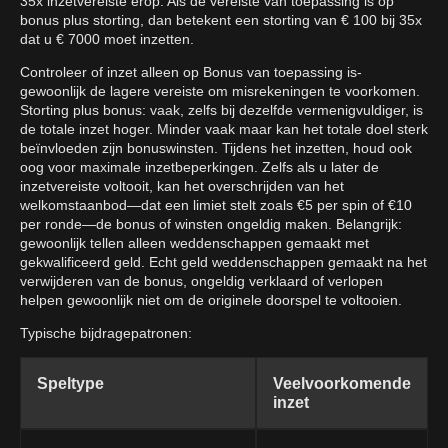
35x inzetvereiste erop. Als de vereiste van toepassing is op
bonus plus storting, dan betekent een storting van € 100 bij 35x
dat u € 7000 moet inzetten.
Controleer of inzet alleen op Bonus van toepassing is-
gewoonlijk de lagere vereiste om misrekeningen te voorkomen.
Storting plus bonus: vaak, zelfs bij dezelfde vermenigvuldiger, is
de totale inzet hoger. Minder vaak maar kan het totale doel sterk
beïnvloeden zijn bonuswinsten. Tijdens het inzetten, houd ook
oog voor maximale inzetbeperkingen. Zelfs als u later de
inzetvereiste voltooit, kan het overschrijden van het
welkomstaanbod—dat een limiet stelt zoals €5 per spin of €10
per ronde—de bonus of winsten ongeldig maken. Belangrijk:
gewoonlijk tellen alleen weddenschappen gemaakt met
gekwalificeerd geld. Echt geld weddenschappen gemaakt na het
verwijderen van de bonus, ongeldig verklaard of verlopen
helpen gewoonlijk niet om de originele doorspel te voltooien.
Typische bijdragepatronen:
Speltype
Veelvoorkomende
inzet