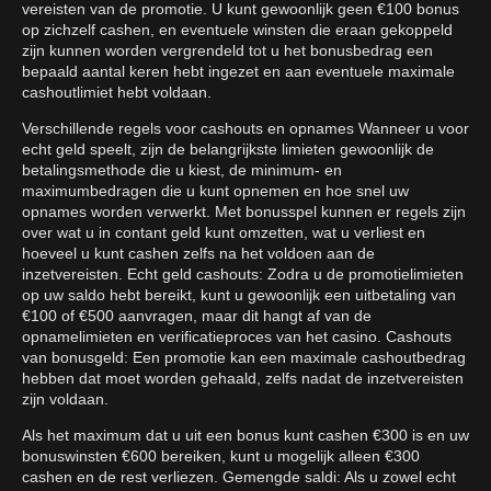
vereisten van de promotie. U kunt gewoonlijk geen €100 bonus
op zichzelf cashen, en eventuele winsten die eraan gekoppeld
zijn kunnen worden vergrendeld tot u het bonusbedrag een
bepaald aantal keren hebt ingezet en aan eventuele maximale
cashoutlimiet hebt voldaan.
Verschillende regels voor cashouts en opnames Wanneer u voor
echt geld speelt, zijn de belangrijkste limieten gewoonlijk de
betalingsmethode die u kiest, de minimum- en
maximumbedragen die u kunt opnemen en hoe snel uw
opnames worden verwerkt. Met bonusspel kunnen er regels zijn
over wat u in contant geld kunt omzetten, wat u verliest en
hoeveel u kunt cashen zelfs na het voldoen aan de
inzetvereisten. Echt geld cashouts: Zodra u de promotielimieten
op uw saldo hebt bereikt, kunt u gewoonlijk een uitbetaling van
€100 of €500 aanvragen, maar dit hangt af van de
opnamelimieten en verificatieproces van het casino. Cashouts
van bonusgeld: Een promotie kan een maximale cashoutbedrag
hebben dat moet worden gehaald, zelfs nadat de inzetvereisten
zijn voldaan.
Als het maximum dat u uit een bonus kunt cashen €300 is en uw
bonuswinsten €600 bereiken, kunt u mogelijk alleen €300
cashen en de rest verliezen. Gemengde saldi: Als u zowel echt