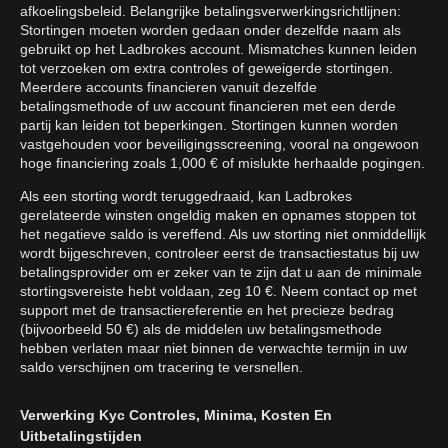
afkoelingsbeleid. Belangrijke betalingsverwerkingsrichtlijnen:
Stortingen moeten worden gedaan onder dezelfde naam als
gebruikt op het Ladbrokes account. Mismatches kunnen leiden
tot verzoeken om extra controles of geweigerde stortingen.
Meerdere accounts financieren vanuit dezelfde
betalingsmethode of uw account financieren met een derde
partij kan leiden tot beperkingen. Stortingen kunnen worden
vastgehouden voor beveiligingsscreening, vooral na ongewoon
hoge financiering zoals 1,000 € of mislukte herhaalde pogingen.
Als een storting wordt teruggedraaid, kan Ladbrokes
gerelateerde winsten ongeldig maken en opnames stoppen tot
het negatieve saldo is vereffend. Als uw storting niet onmiddellijk
wordt bijgeschreven, controleer eerst de transactiestatus bij uw
betalingsprovider om er zeker van te zijn dat u aan de minimale
stortingsvereiste hebt voldaan, zeg 10 €. Neem contact op met
support met de transactiereferentie en het precieze bedrag
(bijvoorbeeld 50 €) als de middelen uw betalingsmethode
hebben verlaten maar niet binnen de verwachte termijn in uw
saldo verschijnen om tracering te versnellen.
Verwerking Kyc Controles, Minima, Kosten En
Uitbetalingstijden