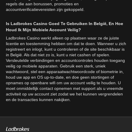
regels die aan bonussen, promoties en
accountverificatievereisten zijn gekoppeld.
Is Ladbrokes Casino Goed Te Gebruiken In België, En Hoe
Houd Ik Mijn Mobiele Account Veilig?
Ladbrokes Casino werkt alleen op plaatsen waar ze de juiste
licentie en toestemming hebben om dat te doen. Wanneer u zich
registreert en inlogt, kunt u controleren of de site beschikbaar is
in België. Als dat niet zo is, kunt u niet cashen of spelen.
Versleutelde verbindingen en accountcontroles houden toegang
veilig op mobiele apparaten. Gebruik een sterk, uniek
wachtwoord, stel een apparaatwachtwoordcode of biometrie in,
houd uw app en OS up-to-date, en doe geen stortingen of
opnames op openbare wifi om uw account veilig te houden. U
moet onmiddellijk contact opnemen met support als u vreemde
activiteit op uw account ziet zodat we het kunnen vergrendelen
en de transacties kunnen nakijken.