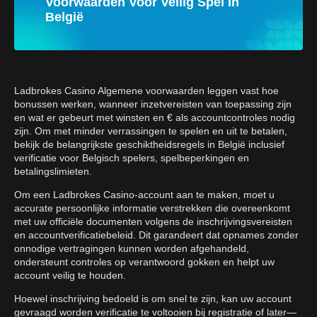
Voorwaarden Voor Veilig Spel In
België
Ladbrokes Casino Algemene voorwaarden leggen vast hoe
bonussen werken, wanneer inzetvereisten van toepassing zijn
en wat er gebeurt met winsten en € als accountcontroles nodig
zijn. Om met minder verrassingen te spelen en uit te betalen,
bekijk de belangrijkste geschiktheidsregels in België inclusief
verificatie voor Belgisch spelers, spelbeperkingen en
betalingslimieten.
Om een Ladbrokes Casino-account aan te maken, moet u
accurate persoonlijke informatie verstrekken die overeenkomt
met uw officiële documenten volgens de inschrijvingsvereisten
en accountverificatiebeleid. Dit garandeert dat opnames zonder
onnodige vertragingen kunnen worden afgehandeld,
ondersteunt controles op verantwoord gokken en helpt uw
account veilig te houden.
Hoewel inschrijving bedoeld is om snel te zijn, kan uw account
gevraagd worden verificatie te voltooien bij registratie of later—