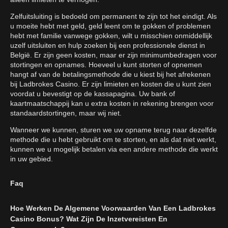
Zelfuitsluiting is bedoeld om permanent te zijn tot het eindigt. Als
u moeite hebt met geld, geld leent om te gokken of problemen
hebt met familie vanwege gokken, wilt u misschien onmiddellijk
uzelf uitsluiten en hulp zoeken bij een professionele dienst in
België. Er zijn geen kosten, maar er zijn minimumbedragen voor
stortingen en opnames. Hoeveel u kunt storten of opnemen
hangt af van de betalingsmethode die u kiest bij het afrekenen
bij Ladbrokes Casino. Er zijn limieten en kosten die u kunt zien
voordat u bevestigt op de kassapagina. Uw bank of
kaartmaatschappij kan u extra kosten in rekening brengen voor
standaardstortingen, maar wij niet.
Wanneer we kunnen, sturen we uw opname terug naar dezelfde
methode die u hebt gebruikt om te storten, en als dat niet werkt,
kunnen we u mogelijk betalen via een andere methode die werkt
in uw gebied.
Faq
Hoe Werken De Algemene Voorwaarden Van Een Ladbrokes
Casino Bonus? Wat Zijn De Inzetvereisten En