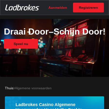
Aanmelden
Registreren
Draai Door–Schijn Door!
Speel nu
Thuis
Algemene voorwaarden
Ladbrokes Casino Algemene