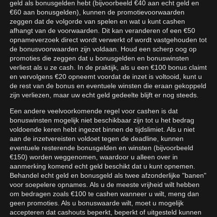
geld als bonusgelden hebt (bijvoorbeeld €40 aan echt geld en
€60 aan bonusgelden), kunnen de promotievoorwaarden
zeggen dat de volgorde van spelen en wat u kunt cashen
afhangt van de voorwaarden. Dit kan veranderen of een €50
opnameverzoek direct wordt verwerkt of wordt vastgehouden tot
de bonusvoorwaarden zijn voldaan. Houd een scherp oog op
promoties die zeggen dat u bonusgelden en bonuswinsten
verliest als u ze cash. In de praktijk, als u een €100 bonus claimt
en vervolgens €20 opneemt voordat de inzet is voltooid, kunt u
de rest van de bonus en eventuele winsten die eraan gekoppeld
zijn verliezen, maar uw echt geld gedeelte blijft er nog steeds.
Een andere veelvoorkomende regel voor cashen is dat
bonuswinsten mogelijk niet beschikbaar zijn tot u het bedrag
voldoende keren hebt ingezet binnen de tijdslimiet. Als u niet
aan de inzetvereisten voldoet tegen de deadline, kunnen
eventuele resterende bonusgelden en winsten (bijvoorbeeld
€150) worden weggenomen, waardoor u alleen over in
aanmerking komend echt geld beschikt dat u kunt opnemen.
Behandel echt geld en bonusgeld als twee afzonderlijke "banen"
voor soepelere opnames. Als u de meeste vrijheid wilt hebben
om bedragen zoals €100 te cashen wanneer u wilt, meng dan
geen promoties. Als u bonuswaarde wilt, moet u mogelijk
accepteren dat cashouts beperkt, beperkt of uitgesteld kunnen