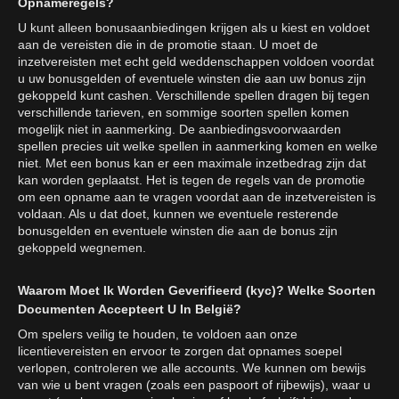
Opnameregels?
U kunt alleen bonusaanbiedingen krijgen als u kiest en voldoet
aan de vereisten die in de promotie staan. U moet de
inzetvereisten met echt geld weddenschappen voldoen voordat
u uw bonusgelden of eventuele winsten die aan uw bonus zijn
gekoppeld kunt cashen. Verschillende spellen dragen bij tegen
verschillende tarieven, en sommige soorten spellen komen
mogelijk niet in aanmerking. De aanbiedingsvoorwaarden
spellen precies uit welke spellen in aanmerking komen en welke
niet. Met een bonus kan er een maximale inzetbedrag zijn dat
kan worden geplaatst. Het is tegen de regels van de promotie
om een opname aan te vragen voordat aan de inzetvereisten is
voldaan. Als u dat doet, kunnen we eventuele resterende
bonusgelden en eventuele winsten die aan de bonus zijn
gekoppeld wegnemen.
Waarom Moet Ik Worden Geverifieerd (kyc)? Welke Soorten
Documenten Accepteert U In België?
Om spelers veilig te houden, te voldoen aan onze
licentievereisten en ervoor te zorgen dat opnames soepel
verlopen, controleren we alle accounts. We kunnen om bewijs
van wie u bent vragen (zoals een paspoort of rijbewijs), waar u